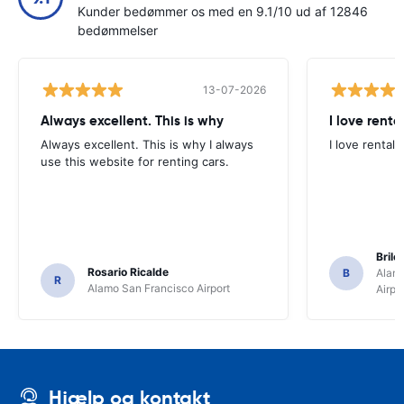
Kunder bedømmer os med en 9.1/10 ud af 12846
bedømmelser
13-07-2026
Always excellent. This is why
I love renta
Always excellent. This is why I always
I love rental 
use this website for renting cars.
Brile
Rosario Ricalde
B
Alamo
R
Alamo San Francisco Airport
Airpo
Hjælp og kontakt