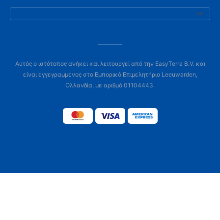
Αυτός ο ιστότοπος ανήκει και λειτουργεί από την EasyTerra B.V. και
είναι εγγεγραμμένος στο Εμπορικό Επιμελητήριο Leeuwarden,
Ολλανδία, με αριθμό 01104443.