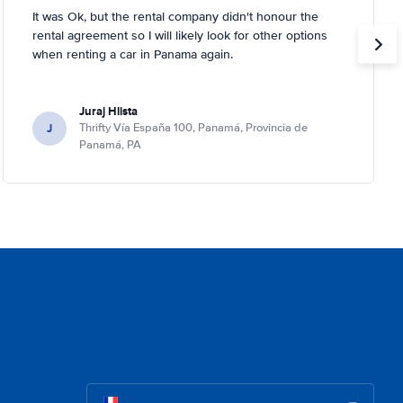
It was Ok, but the rental company didn't honour the
rental agreement so I will likely look for other options
when renting a car in Panama again.
Juraj Hlista
J
Thrifty Vía España 100, Panamá, Provincia de
Panamá, PA