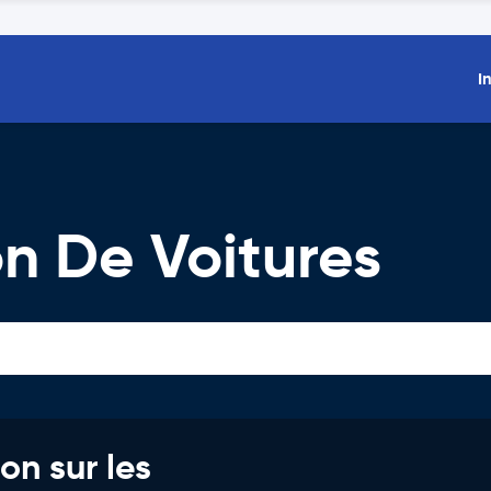
I
on De Voitures
on sur les