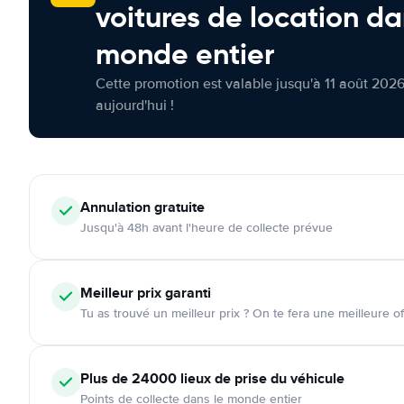
voitures de location da
monde entier
Cette promotion est valable jusqu'à 11 août 2026
aujourd'hui !
Annulation
gratuite
Jusqu'à 48h avant l'heure de collecte prévue
Meilleur prix garanti
Tu as trouvé un meilleur prix ? On te fera une meilleure of
Plus de 24000
lieux de prise du véhicule
Points de collecte dans le monde entier