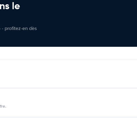
ns le
 - profitez-en dès
fre.