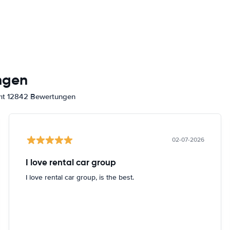
ngen
amt 12842 Bewertungen
02-07-2026
I love rental car group
I love rental car group, is the best.