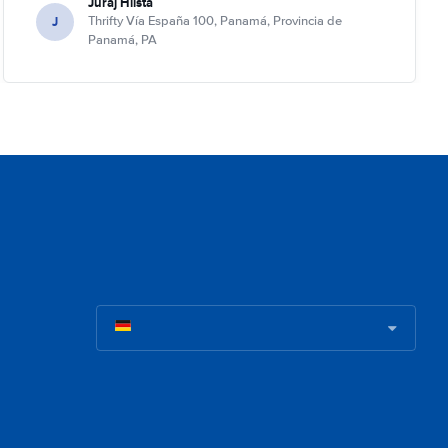
Juraj Hlista
J
Thrifty Vía España 100, Panamá, Provincia de
Panamá, PA