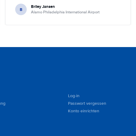
Briley Jansen
B
Alamo Philadelphia International Airport
Log-in
ung
Passwort vergessen
Konto einrichten