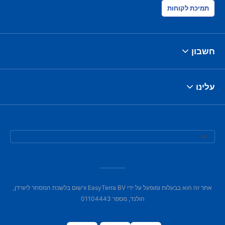
תמיכת לקוחות
חשבון
עלינו
אתר זה הוא בבעלות ומופעל על ידי EasyTerra BV ורשום בלשכת המסחר ליוורדן,
הולנד, מספר 01104443