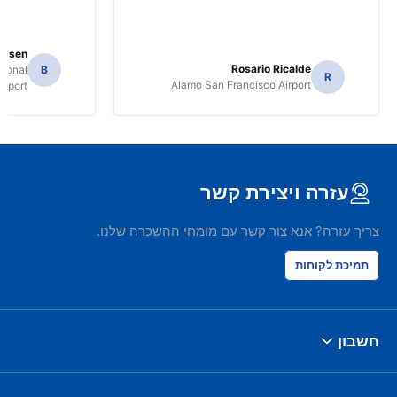
Jansen
Rosario Ricalde
tional
B
R
Alamo San Francisco Airport
irport
עזרה ויצירת קשר
צריך עזרה? אנא צור קשר עם מומחי ההשכרה שלנו.
תמיכת לקוחות
חשבון