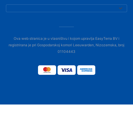
Ova web stranica je u vlasništvu i kojom upravlja EasyTerra BV i
registrirana je pri Gospodarskoj komori Leeuwarden, Nizozemska, broj
01104443