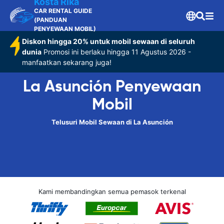
Kosta Rika
CAR RENTAL GUIDE
(PANDUAN
PENYEWAAN MOBIL)
Diskon hingga 20% untuk mobil sewaan di seluruh
dunia
Promosi ini berlaku hingga 11 Agustus 2026 -
manfaatkan sekarang juga!
La Asunción Penyewaan
Mobil
Telusuri Mobil Sewaan di La Asunción
Kami membandingkan semua pemasok terkenal