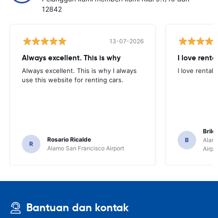
12842
13-07-2026
Always excellent. This is why
I love renta
Always excellent. This is why I always
I love rental 
use this website for renting cars.
Brile
Rosario Ricalde
B
Alamo
R
Alamo San Francisco Airport
Airpo
Bantuan dan kontak