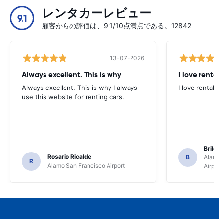
レンタカーレビュー
9.1
顧客からの評価は、9.1/10点満点である。12842
13-07-2026
Always excellent. This is why
I love renta
Always excellent. This is why I always
I love rental 
use this website for renting cars.
Brile
Rosario Ricalde
B
Alamo
R
Alamo San Francisco Airport
Airpo