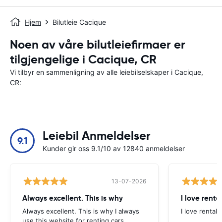
Hjem
Bilutleie Cacique
Noen av våre bilutleiefirmaer er
tilgjengelige i Cacique, CR
Vi tilbyr en sammenligning av alle leiebilselskaper i Cacique,
CR:
Leiebil Anmeldelser
9.1
Kunder gir oss 9.1/10 av 12840 anmeldelser
13-07-2026
Always excellent. This is why
I love renta
Always excellent. This is why I always
I love rental 
use this website for renting cars.