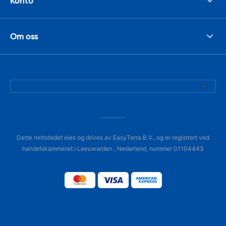
Konto
Om oss
Dette nettstedet eies og drives av EasyTerra B.V., og er registrert ved
handelskammeret i Leeuwarden , Nederland, nummer 01104443