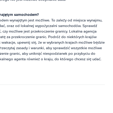
ynajętym samochodem?
odem wynajętym jest możliwe. To zależy od miejsca wynajmu,
udać, oraz od lokalnej wypożyczalni samochodów. Sprawdź
, czy możliwe jest przekroczenie granicy. Lokalna agencja
tę za przekroczenie granic. Podróż do niektórych krajów
 wakacje, upewnij się, że w wybranych krajach możliwe będzie
Przeczytaj zasady i warunki, aby sprawdzić wszystkie możliwe
enie granic, aby uniknąć niespodzianek po przybyciu do
okalnego agenta również o kraju, do którego chcesz się udać.