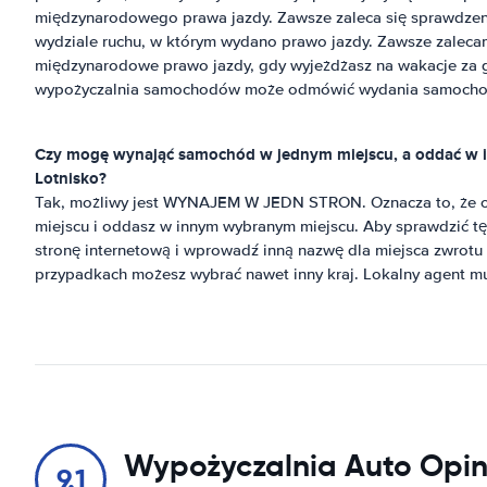
międzynarodowego prawa jazdy. Zawsze zaleca się sprawdze
wydziale ruchu, w którym wydano prawo jazdy. Zawsze zaleca
międzynarodowe prawo jazdy, gdy wyjeżdżasz na wakacje za g
wypożyczalnia samochodów może odmówić wydania samochodu,
Czy mogę wynająć samochód w jednym miejscu, a oddać w
Lotnisko
?
Tak, możliwy jest WYNAJEM W JEDN STRON. Oznacza to, że o
miejscu i oddasz w innym wybranym miejscu. Aby sprawdzić tę
stronę internetową i wprowadź inną nazwę dla miejsca zwrot
przypadkach możesz wybrać nawet inny kraj. Lokalny agent m
Wypożyczalnia Auto Opin
9.1