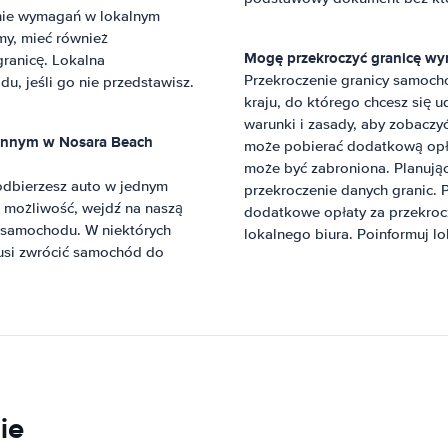
nie wymagań w lokalnym
my, mieć również
Mogę przekroczyć granicę w
ranicę. Lokalna
Przekroczenie granicy samoch
 jeśli go nie przedstawisz.
kraju, do którego chcesz się 
warunki i zasady, aby zobaczyć
 innym w
Nosara Beach
może pobierać dodatkową opła
może być zabroniona. Planując
dbierzesz auto w jednym
przekroczenie danych granic. 
 możliwość, wejdź na naszą
dodatkowe opłaty za przekrocz
u samochodu. W niektórych
lokalnego biura. Poinformuj l
usi zwrócić samochód do
ie