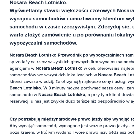
Nosara Beach Lotnisko
.
Wyświetlamy stawki większości czołowych
Nosara
wynajmu samochodów i umożliwiamy klientom wyb
samochodu w czasie rzeczywistym. Zdecyduj się,
warto złożyć zamówienie u po porównaniu lokalnych
wypożyczalni samochodów.
Nosara Beach Lotnisko
Przewodnik po wypożyczalniach sa
sprzedaży na rzecz wszystkich głównych firm wynajmu samoch
Nosara Beach Lotnisko
agencjami w
w celu oferowania najlep
Nosara Beach Lot
samochodów we wszystkich lokalizacjach w
klienci zawsze wiedzą, że otrzymują najlepsze ceny i usługi
Beach Lotnisko
. W 3 minuty można porównać nasze ceny i za
Nosara Beach Lotnisko
samochodu w
, a przy tym klient dowi
rezerwacji u nas jest zwykle dużo tańsze niż bezpośrednio w a
Czy potrzebuję międzynarodowe prawo jazdy aby wynająć s
Aby wynająć samochód, wymagane jest ważne prawo jazdy. J
poza krajem, w którym wydano Twoje prawo jazy będziesz po