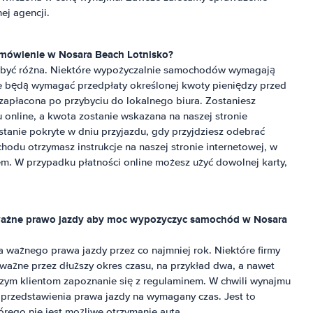
j agencji.
zamówienie w
Nosara Beach Lotnisko
?
e być różna. Niektóre wypożyczalnie samochodów wymagają
je będą wymagać przedpłaty określonej kwoty pieniędzy przed
 zapłacona po przybyciu do lokalnego biura. Zostaniesz
online, a kwota zostanie wskazana na naszej stronie
stanie pokryte w dniu przyjazdu, gdy przyjdziesz odebrać
du otrzymasz instrukcje na naszej stronie internetowej, w
em. W przypadku płatności online możesz użyć dowolnej karty,
 ważne prawo jazdy aby moc wypozyczyc samochód w
Nosara
ażnego prawa jazdy przez co najmniej rok. Niektóre firmy
ażne przez dłuższy okres czasu, na przykład dwa, a nawet
szym klientom zapoznanie się z regulaminem. W chwili wynajmu
 przedstawienia prawa jazdy na wymagany czas. Jest to
ego nie jest możliwe otrzymanie auta.