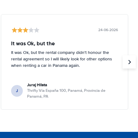
24-06-2026
It was Ok, but the
It was Ok, but the rental company didn't honour the
rental agreement so I will likely look for other options
when renting a car in Panama again.
Juraj Hlista
J
Thrifty Vía España 100, Panamá, Provincia de
Panamá, PA