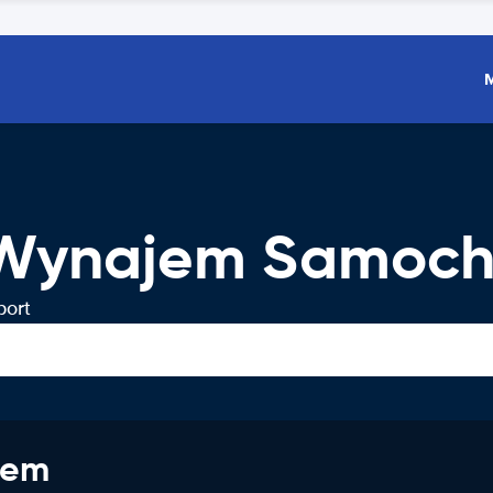
t Wynajem Samoc
port
jem