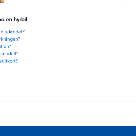
a en hyrbil
erbjudandet?
rkningen?
tion?
ilmodell?
editkort?