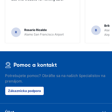
Brile
Rosario Ricalde
B
Alamo
R
Alamo San Francisco Airport
Airpo
Pomoc a kontakt
Potrebujete pomoc? Obráťte sa na našich špecialistov na
prenájom.
Zákaznícka podpora