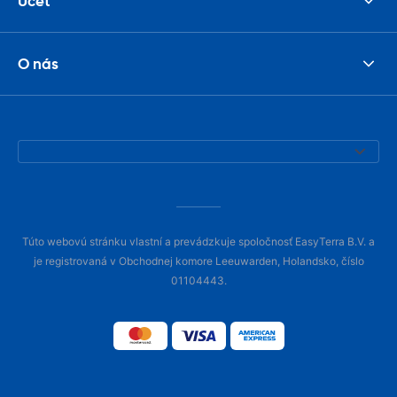
Účet
O nás
Túto webovú stránku vlastní a prevádzkuje spoločnosť EasyTerra B.V. a
je registrovaná v Obchodnej komore Leeuwarden, Holandsko, číslo
01104443.