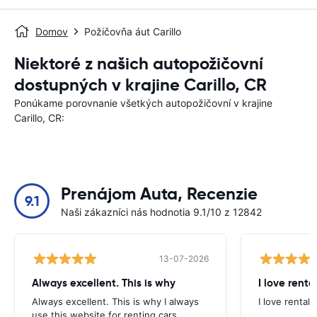
Domov
Požičovňa áut Carillo
Niektoré z našich autopožičovní
dostupných v krajine Carillo, CR
Ponúkame porovnanie všetkých autopožičovní v krajine
Carillo, CR:
Prenájom Auta, Recenzie
9.1
Naši zákazníci nás hodnotia 9.1/10 z 12842
13-07-2026
Always excellent. This is why
I love renta
Always excellent. This is why I always
I love rental 
use this website for renting cars.