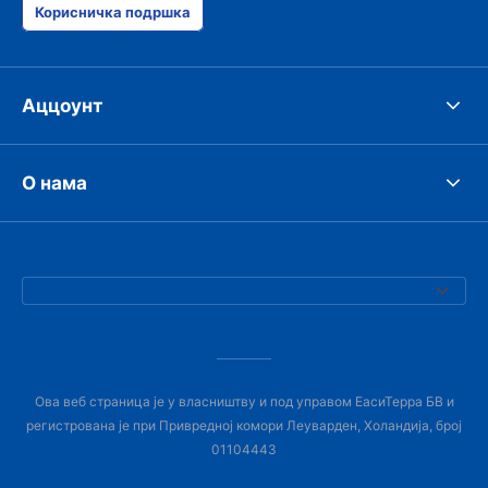
Корисничка подршка
Аццоунт
О нама
Ова веб страница је у власништву и под управом ЕасиТерра БВ и
регистрована је при Привредној комори Леуварден, Холандија, број
01104443