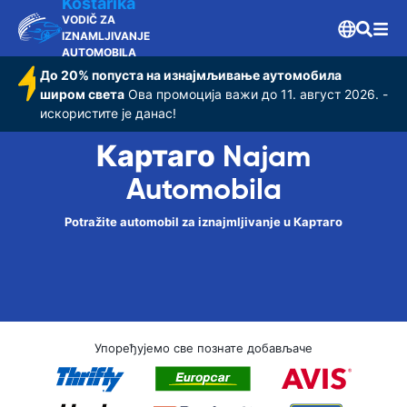
Kostarika
VODIČ ZA
IZNAMLJIVANJE
AUTOMOBILA
До 20% попуста на изнајмљивање аутомобила
широм света
Ова промоција важи до 11. август 2026. -
искористите је данас!
Картаго Najam
Automobila
Potražite automobil za iznajmljivanje u Картаго
Упоређујемо све познате добављаче