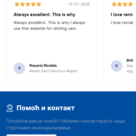
13-07-2026
Always excellent. This is why
I love renta
Always excellent. This is why I always
I love rental 
use this website for renting cars.
Brile
Rosario Ricalde
B
Alamo
R
Alamo San Francisco Airport
Airpo
Помоћ и контакт
Потребна вам је помоћ? Молимо контактирајте наше
стручњаке за изнајмљивање.