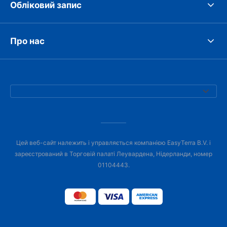
Обліковий запис
Про нас
Цей веб-сайт належить і управляється компанією EasyTerra B.V. і
зареєстрований в Торговій палаті Леувардена, Нідерланди, номер
01104443.