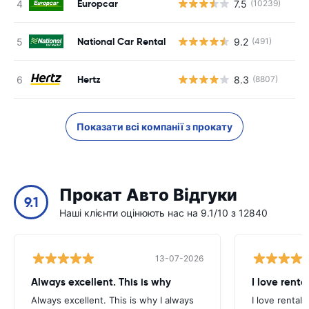
Europcar
7.5
(10239)
National Car Rental
9.2
(491)
Hertz
8.3
(8807)
Показати всі компанії з прокату
Прокат Авто Відгуки
9.1
Наші клієнти оцінюють нас на 9.1/10 з 12840
13-07-2026
Always excellent. This is why
I love renta
Always excellent. This is why I always
I love rental 