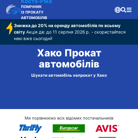
Коста-Ріка
ПОМІЧНИК
ІЗ ПРОКАТУ
АВТОМОБІЛІВ
Знижка до 20% на оренду автомобілів по всьому
світу
Акція діє до 11 серпня 2026 р. - скористайтеся
нею вже сьогодні!
Хако Прокат
автомобілів
Шукати автомобіль напрокат у Хако
Ми порівнюємо всіх відомих постачальників