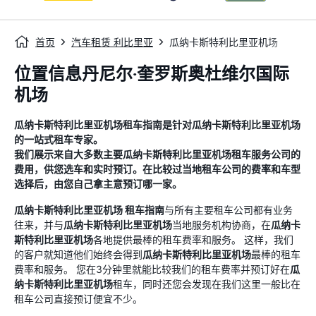
首页
汽车租赁 利比里亚
瓜纳卡斯特利比里亚机场
位置信息丹尼尔·奎罗斯奥杜维尔国际
机场
瓜纳卡斯特利比里亚机场
租车指南
是针对
瓜纳卡斯特利比里亚机场
的一站式租车专家。
我们展示来自大多数主要
瓜纳卡斯特利比里亚机场
租车服务公司的
费用，供您选车和实时预订。在比较过当地租车公司的费率和车型
选择后，由您自己拿主意预订哪一家。
瓜纳卡斯特利比里亚机场
租车指南
与所有主要租车公司都有业务
往来，并与
瓜纳卡斯特利比里亚机场
当地服务机构协商，在
瓜纳卡
斯特利比里亚机场
各地提供最棒的租车费率和服务。 这样，我们
的客户就知道他们始终会得到
瓜纳卡斯特利比里亚机场
最棒的租车
费率和服务。 您在3分钟里就能比较我们的租车费率并预订好在
瓜
纳卡斯特利比里亚机场
租车，同时还您会发现在我们这里一般比在
租车公司直接预订便宜不少。