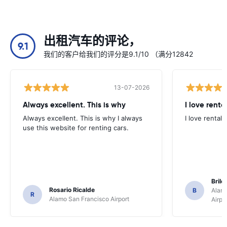
出租汽车的评论，
9.1
我们的客户给我们的评分是9.1/10 （满分12842
13-07-2026
Always excellent. This is why
I love renta
Always excellent. This is why I always
I love rental 
use this website for renting cars.
Brile
Rosario Ricalde
B
Alamo
R
Alamo San Francisco Airport
Airpo