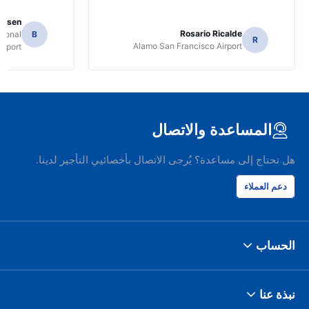
Jansen
Rosario Ricalde
tional
B
R
Alamo San Francisco Airport
irport
المساعدة والاتصال
هل تحتاج إلى مساعدة؟ يُرجى الاتصال بأخصائيي التأجير لدينا.
دعم العملاء
الحساب
نبذة عنا