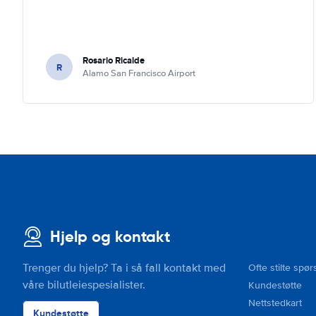
Rosario Ricalde
R
Alamo San Francisco Airport
Hjelp og kontakt
Trenger du hjelp? Ta i så fall kontakt med
Ofte stilte spør
våre bilutleiespesialister.
Kundestøtte
Nettstedkart
Kundestøtte