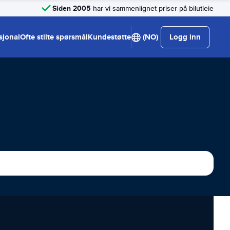
Siden 2005
har vi sammenlignet priser på bilutleie
sjonal
Ofte stilte spørsmål
Kundestøtte
(NO)
Logg inn