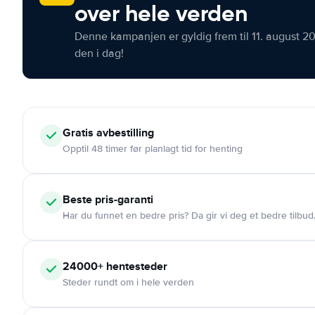
over hele verden
Denne kampanjen er gyldig frem til 11. august 2
den i dag!
Gratis
avbestilling
Opptil 48 timer før planlagt tid for henting
Beste pris-garanti
Har du funnet en bedre pris? Da gir vi deg et bedre tilbud
24000+
hentesteder
Steder rundt om i hele verden