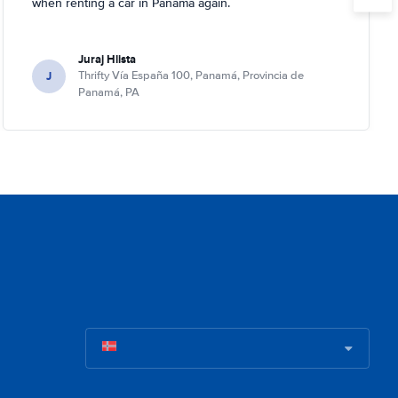
when renting a car in Panama again.
Juraj Hlista
J
Thrifty Vía España 100, Panamá, Provincia de
Panamá, PA