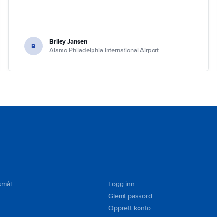
Briley Jansen
B
Alamo Philadelphia International Airport
smål
Logg inn
Glemt passord
Opprett konto