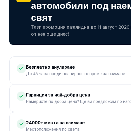
автомобили под наем
свят
Тази промоция е валидна до 11 август 2026 г
от нея още днес!
Безплатно анулиране
До 48 часа преди планираното време за взимане
Гаранция за най-добра цена
Намерихте по-добра цена? Ще ви предложим по-изг
24000+ места за взимане
Местоположения по света