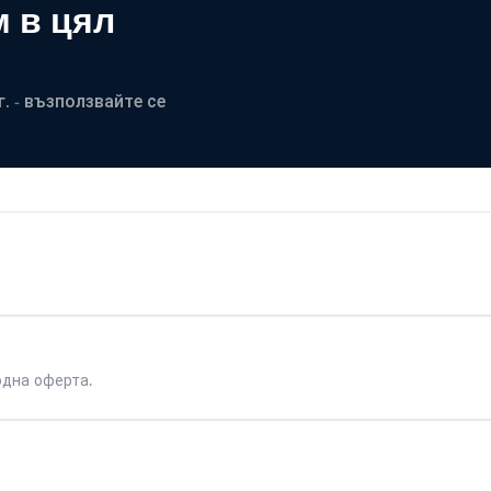
 в цял
. - възползвайте се
одна оферта.