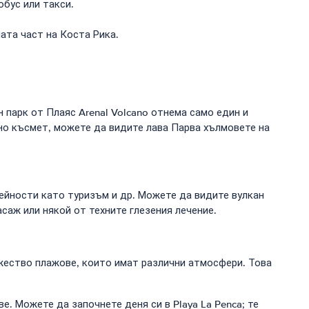
обус или такси.
ата част на Коста Рика.
 парк от Плаяс Arenal Volcano отнема само един и
чно късмет, можете да видите лава Парва хълмовете на
ейности като туризъм и др. Можете да видите вулкан
асаж или някой от техните глезения лечение.
жество плажове, които имат различни атмосфери. Това
. Можете да започнете деня си в Playa La Penca; те