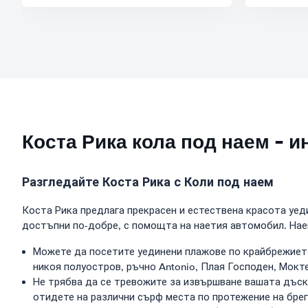
Коста Рика кола под наем - 
Разгледайте Коста Рика с Коли под наем
Коста Рика предлага прекрасен и естествена красота уед
достъпни по-добре, с помощта на наетия автомобил. Нае
Можете да посетите уединени плажове по крайбрежието
никоя полуостров, ръчно Antonio, Плая Господен, Мокте
Не трябва да се тревожите за извършване вашата дъск
отидете на различни сърф места по протежение на брег