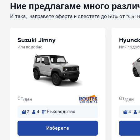
Ние предлагаме много различ
И така, направете оферта и спестете до 50% от "Car R
Suzuki Jimny
Hyunda
Или подобно
Или подоб
От
От
/ден
/ден
2
4
Ръководство
4
Изберете