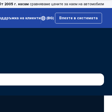
От 2005 г. насам
сравняваме цените за наем на автомобили
оддръжка на клиенти
(BG)
Влезте в системата