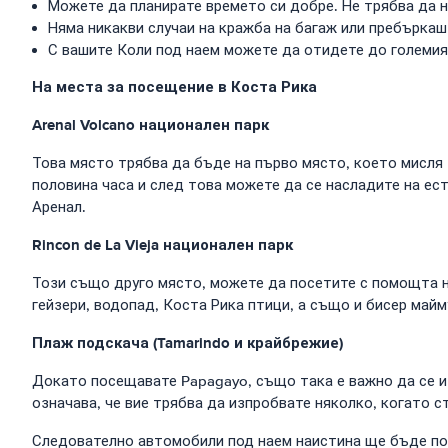
Можете да планирате времето си добре. Не трябва да н
Няма никакви случаи на кражба на багаж или пребъркаш
С вашите Коли под наем можете да отидете до големия
На места за посещение в Коста Рика
Arenal Volcano национален парк
Това място трябва да бъде на първо място, което мисля 
половина часа и след това можете да се насладите на ес
Аренал.
Rincon de La Vieja национален парк
Този също друго място, можете да посетите с помощта на
гейзери, водопад, Коста Рика птици, а също и бисер майму
Плаж подскача (Tamarindo и крайбрежие)
Докато посещавате Papagayo, също така е важно да се и
означава, че вие трябва да изпробвате няколко, когато ст
Следователно автомобили под наем наистина ще бъде поле