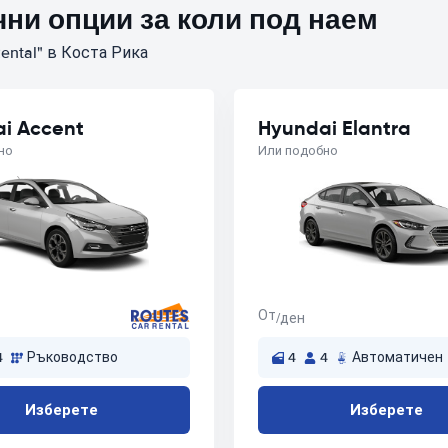
ни опции за коли под наем
ental" в Коста Рика
i Accent
Hyundai Elantra
но
Или подобно
От
/ден
4
Ръководство
4
4
Автоматичен
Изберете
Изберете