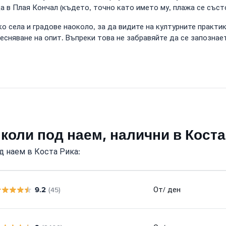
 в Плая Кончал (където, точно като името му, плажа се състо
села и градове наоколо, за да видите на културните практики
лесняване на опит. Въпреки това не забравяйте да се запозна
коли под наем, налични в Коста
д наем в Коста Рика:
9.2
От
/ ден
(45)