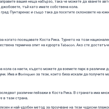
аправите вашия неща набързо, така че можете да хванете авт
 джобовете, тъй като имате собствена кола.
 град Пунтаренас и също така да посетите склоновете на южн
за когато посещавате Коста Рика. Турнето на този национален
тествена термична опит на курорта Tabacon. Ако сте достатъ
 кола са наети, където можете да вземете парк в различни д
ни. Има и Borinquen за тези, които биха искали да получите м
зследват различни пейзажи в Коста Рика. В страната има мно
е в тази страна.
зен и най-удобен метод за проучване на тези чудесни плажове