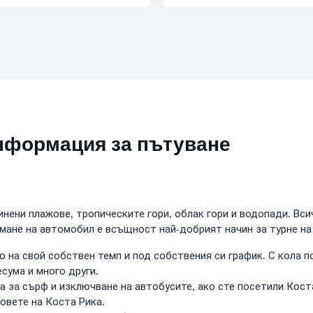
информация за пътуване
инени плажове, тропическите гори, облак гори и водопади. Вс
мане на автомобил е всъщност най-добрият начин за турне на 
 на свой собствен темп и под собствения си график. С кола 
сума и много други.
а за сърф и изключване на автобусите, ако сте посетили Кост
овете на Коста Рика.