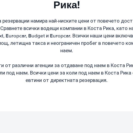
Рика!
 резервации намира най-ниските цени от повечето дост
 Сравнете всички водещи компании в Коста Рика, като нап
Sixt, Europcar, Budget и Europcar. Всички наши цени вклю
ощ, летищна такса и неограничен пробег в повечето ко
наем.
 от различни агенции за отдаване под наем в Коста Ри
ли под наем. Всички цени за коли под наем в Коста Рика 
евтини от директната резервация.