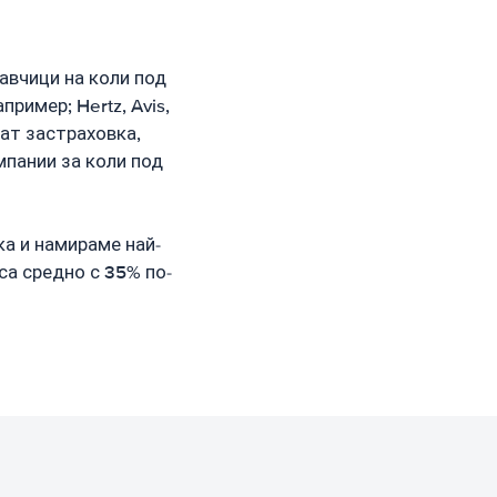
авчици на коли под
ример; Hertz, Avis,
чват застраховка,
мпании за коли под
ка и намираме най-
са средно с 35% по-