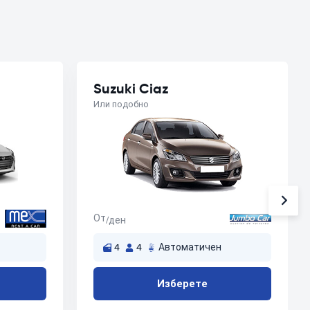
Suzuki Ciaz
Или подобно
От
/ден
4
4
Автоматичен
Изберете