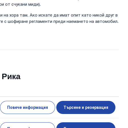
и от счукани миди).
 на хора там. Ако искате да имат опит като никой друг в
ете с шофиране регламенти преди наемането на автомобил.
 Рика
Повече информация
Търсене и резервация