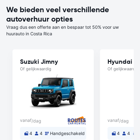
We bieden veel verschillende
autoverhuur opties
Vraag dus een offerte aan en bespaar tot 50% voor uw
huurauto in Costa Rica
Suzuki Jimny
Hyundai A
Of gelijkwaardig
Of gelijkwaardig
vanaf
vanaf
/dag
/dag
4
4
Handgeschakeld
4
4
A