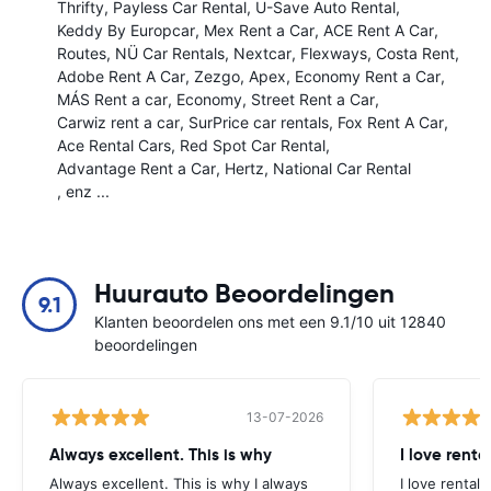
Thrifty
Payless Car Rental
U-Save Auto Rental
Keddy By Europcar
Mex Rent a Car
ACE Rent A Car
Routes
NÜ Car Rentals
Nextcar
Flexways
Costa Rent
Adobe Rent A Car
Zezgo
Apex
Economy Rent a Car
MÁS Rent a car
Economy
Street Rent a Car
Carwiz rent a car
SurPrice car rentals
Fox Rent A Car
Ace Rental Cars
Red Spot Car Rental
Advantage Rent a Car
Hertz
National Car Rental
, enz ...
Huurauto Beoordelingen
9.1
Klanten beoordelen ons met een 9.1/10 uit 12840
beoordelingen
13-07-2026
Always excellent. This is why
I love renta
Always excellent. This is why I always
I love rental 