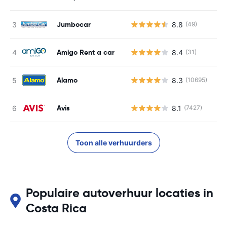
Jumbocar
8.8
(49)
Amigo Rent a car
8.4
(31)
Alamo
8.3
(10695)
Avis
8.1
(7427)
Toon alle verhuurders
Populaire autoverhuur locaties in
Costa Rica