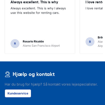
Always excellent. This is why
I love renta
Always excellent. This is why I always
I love rental 
use this website for renting cars.
Brile
Rosario Ricalde
B
Alamo
R
Alamo San Francisco Airport
Airpo
Hjælp og kontakt
Har du brug for hjælp? Så kontakt vores lejespecialister.
Kundeservice