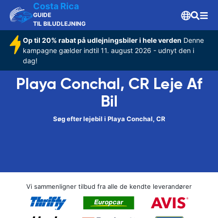
Costa Rica
GUIDE
TIL BILUDLEJNING
Op til 20% rabat på udlejningsbiler i hele verden
Denne
kampagne gælder indtil 11. august 2026 - udnyt den i
dag!
Playa Conchal, CR Leje Af
Bil
Søg efter lejebil i Playa Conchal, CR
Vi sammenligner tilbud fra alle de kendte leverandører