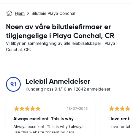
Hjem
Bilutleie Playa Conchal
Noen av våre bilutleiefirmaer er
tilgjengelige i Playa Conchal, CR
Vi tilbyr en sammenligning av alle leiebilselskaper i Playa
Conchal, CR:
Leiebil Anmeldelser
9.1
Kunder gir oss 9.1/10 av 12842 anmeldelser
13-07-2026
Always excellent. This is why
I love renta
Always excellent. This is why I always
I love rental 
use this website for renting cars.