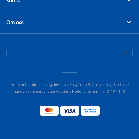
Konto
Om oss
Dette nettstedet eies og drives av EasyTerra B.V., og er registrert ved
handelskammeret i Leeuwarden , Nederland, nummer 01104443