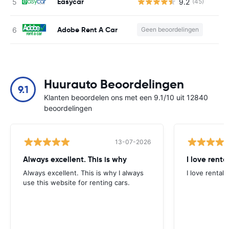
Easycar
9.2
(45)
G
Adobe Rent A Car
Geen beoordelingen
G
Huurauto Beoordelingen
9.1
Klanten beoordelen ons met een 9.1/10 uit 12840
beoordelingen
13-07-2026
Always excellent. This is why
I love renta
Always excellent. This is why I always
I love rental 
use this website for renting cars.