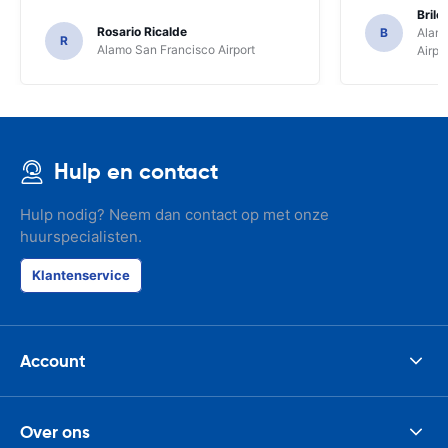
Brile
Rosario Ricalde
B
Alamo
R
Alamo San Francisco Airport
Airpo
Hulp en contact
Hulp nodig? Neem dan contact op met onze
huurspecialisten.
Klantenservice
Account
Over ons