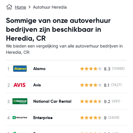
Home
Autohuur Heredia
Sommige van onze autoverhuur
bedrijven zijn beschikbaar in
Heredia, CR
We bieden een vergelijking van alle autoverhuur bedrijven in
Heredia, CR:
Alamo
8.3
(10695)
G
Avis
8.1
(7427)
G
National Car Rental
9.2
(491)
G
Enterprise
9
(2406)
G