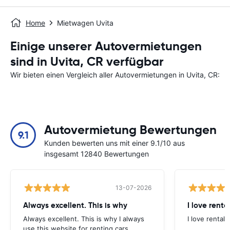
Home
Mietwagen Uvita
Einige unserer Autovermietungen
sind in Uvita, CR verfügbar
Wir bieten einen Vergleich aller Autovermietungen in Uvita, CR:
Autovermietung Bewertungen
9.1
Kunden bewerten uns mit einer 9.1/10 aus
insgesamt 12840 Bewertungen
13-07-2026
Always excellent. This is why
I love renta
Always excellent. This is why I always
I love rental 
use this website for renting cars.