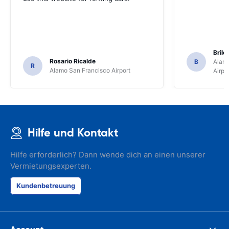
Brile
Rosario Ricalde
B
Alamo
R
Alamo San Francisco Airport
Airpo
Hilfe und Kontakt
Hilfe erforderlich? Dann wende dich an einen unserer
Vermietungsexperten.
Kundenbetreuung