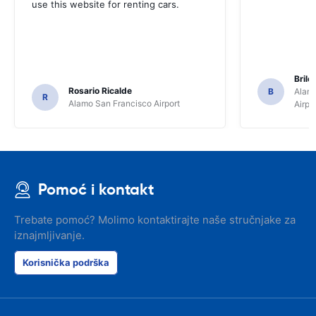
use this website for renting cars.
Brile
Rosario Ricalde
B
Alamo
R
Alamo San Francisco Airport
Airpo
Pomoć i kontakt
Trebate pomoć? Molimo kontaktirajte naše stručnjake za
iznajmljivanje.
Korisnička podrška