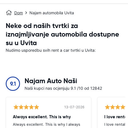
Dom
Najam automobila Uvita
Neke od naših tvrtki za
iznajmljivanje automobila dostupne
su u Uvita
Nudimo usporedbu svih rent a car tvrtki u Uvita:
Najam Auto Naši
9.1
Naši kupci nas ocjenjuju 9.1 /10 od 12842
13-07-2026
Always excellent. This is why
I love renta
Always excellent. This is why I always
I love rental 