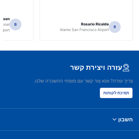
Jansen
Rosario Ricalde
tional
B
R
Alamo San Francisco Airport
irport
עזרה ויצירת קשר
צריך עזרה? אנא צור קשר עם מומחי ההשכרה שלנו.
תמיכת לקוחות
חשבון