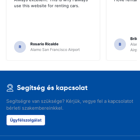
use this website for renting cars.
Brile
Rosario Ricalde
B
Alamo
R
Alamo San Francisco Airport
Airpo
Segítség és kapcsolat
Segítségre van szüksége? Kérjük, vegye fel a kapcsolatot
bérleti szakembereinkkel.
Ügyfélszolgálat