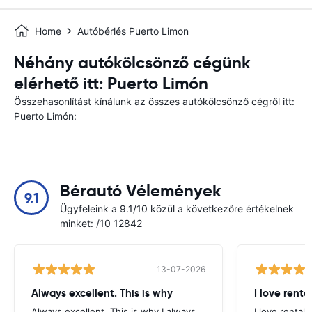
Home
Autóbérlés Puerto Limon
Néhány autókölcsönző cégünk
elérhető itt: Puerto Limón
Összehasonlítást kínálunk az összes autókölcsönző cégről itt:
Puerto Limón:
Bérautó Vélemények
9.1
Ügyfeleink a 9.1/10 közül a következőre értékelnek
minket: /10 12842
13-07-2026
Always excellent. This is why
I love renta
Always excellent. This is why I always
I love rental 