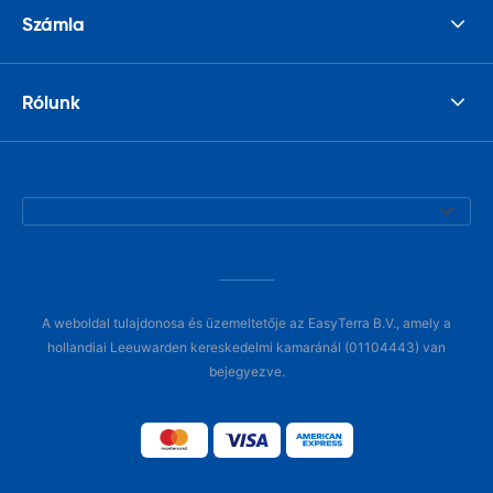
Számla
Rólunk
A weboldal tulajdonosa és üzemeltetője az EasyTerra B.V., amely a
hollandiai Leeuwarden kereskedelmi kamaránál (01104443) van
bejegyezve.