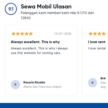
Sewa Mobil Ulasan
9.1
Pelanggan kami memberi kami nilai 9.1/10 dari
12842
13-07-2026
Always excellent. This is why
I love renta
Always excellent. This is why I always
I love rental 
use this website for renting cars.
Brile
Rosario Ricalde
B
Alamo
R
Alamo San Francisco Airport
Airpo