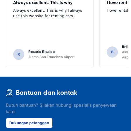
Always excellent. This is why
I love renta
Always excellent. This is why I always
I love rental 
use this website for renting cars.
Brile
Rosario Ricalde
B
Alamo
R
Alamo San Francisco Airport
Airpo
Bantuan dan kontak
Butuh bantuan? Silakan hubungi spesialis penyewaan
kami.
Dukungan pelanggan