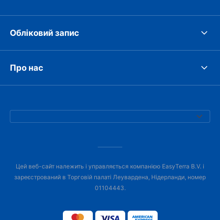
Обліковий запис
Про нас
Цей веб-сайт належить і управляється компанією EasyTerra B.V. і
зареєстрований в Торговій палаті Леувардена, Нідерланди, номер
01104443.