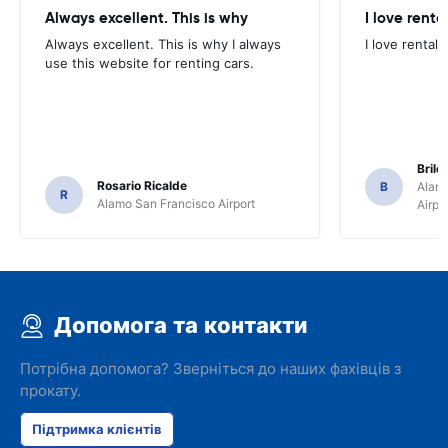
Always excellent. This is why
I love renta
Always excellent. This is why I always
I love rental 
use this website for renting cars.
Brile
Rosario Ricalde
B
Alamo
R
Alamo San Francisco Airport
Airpo
Допомога та контакти
Потрібна допомога? Зверніться до наших фахівців з
прокату.
Підтримка клієнтів