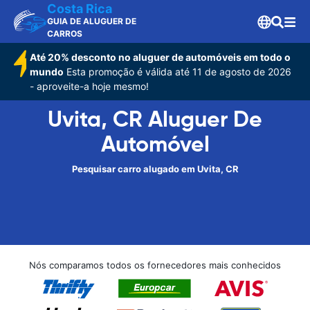
Costa Rica
GUIA DE ALUGUER DE
CARROS
Até 20% desconto no aluguer de automóveis em todo o
mundo
Esta promoção é válida até 11 de agosto de 2026
- aproveite-a hoje mesmo!
Uvita, CR Aluguer De
Automóvel
Pesquisar carro alugado em Uvita, CR
Nós comparamos todos os fornecedores mais conhecidos