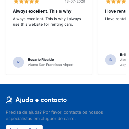
13-07-2026
Always excellent. This is why
I love renta
Always excellent. This is why I always
I love rental 
use this website for renting cars.
Brile
Rosario Ricalde
B
Alamo
R
Alamo San Francisco Airport
Airpo
Ajuda e contacto
Precisa de ajuda? Por favor, contacte os nossos
especialistas em aluguer de carro.