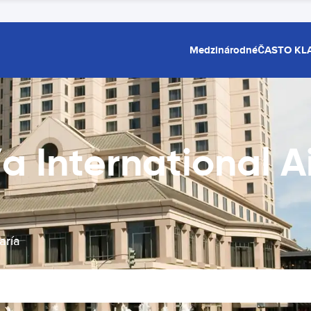
Medzinárodné
ČASTO KL
 International A
aría