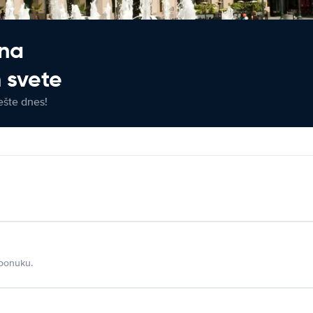
 na
 svete
ešte dnes!
 ponuku.