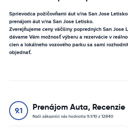
Sprievodca požičovňami áut v/na
San Jose Letisko
prenájom áut v/na
San Jose Letisko
.
Zverejňujeme ceny väčšiny popredných
San Jose L
dávame Vám možnosť výberu a rezervácie v reáln
cien a lokálneho vozového parku sa sami rozhodnit
objednať.
Prenájom Auta, Recenzie
9.1
Naši zákazníci nás hodnotia 9.1/10 z 12840