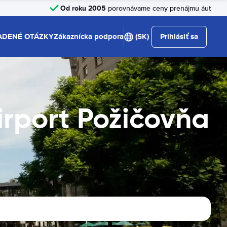
Od roku 2005
porovnávame ceny prenájmu áut
ADENÉ OTÁZKY
Zákaznícka podpora
(SK)
Prihlásiť sa
irport Požičovňa