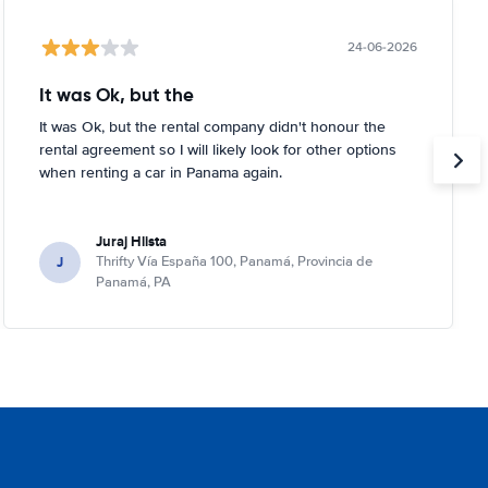
24-06-2026
It was Ok, but the
It was Ok, but the rental company didn't honour the
rental agreement so I will likely look for other options
when renting a car in Panama again.
Juraj Hlista
J
Thrifty Vía España 100, Panamá, Provincia de
Panamá, PA