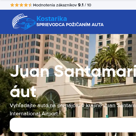
9.1
Hodnotenia zákazníkov
/ 10
Kostarika
SPRIEVODCA POŽIČANÍM AUTA
Juan Santamaría
áut
Vyhľadajte auto na prenájom v krajine Juan Santam
International Airport