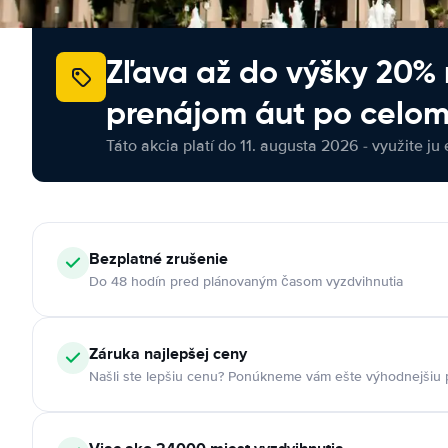
Zľava až do výšky 20%
prenájom áut po celom
Táto akcia platí do 11. augusta 2026 - využite ju 
Bezplatné zrušenie
Do 48 hodín pred plánovaným časom vyzdvihnutia
Záruka najlepšej ceny
Našli ste lepšiu cenu? Ponúkneme vám ešte výhodnejšiu