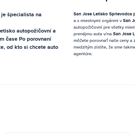
je špecialista na
San Jose Letisko
Sprievodca 
San J
a s miestnymi orgánmi v
autopožičovní pre všetky mies
etisko
autopožičovní a
San Jose L
prenájmu auta v/na
om čase Po porovnaní
môžete porovnať naše ceny a z
e, od kto si chcete auto
medzitým zistíte, že sme takme
agentúre.