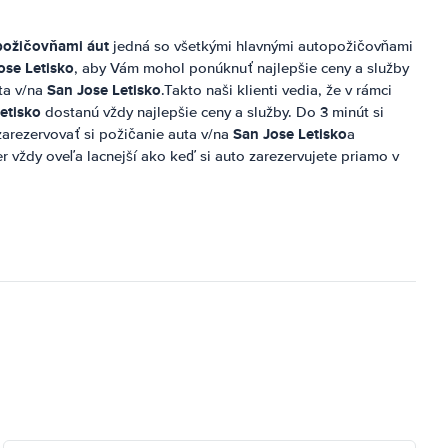
požičovňami áut
jedná so všetkými hlavnými autopožičovňami
ose Letisko
, aby Vám mohol ponúknuť najlepšie ceny a služby
San Jose Letisko
ta v/na
.Takto naši klienti vedia, že v rámci
etisko
dostanú vždy najlepšie ceny a služby. Do 3 minút si
San Jose Letisko
arezervovať si požičanie auta v/na
a
r vždy oveľa lacnejší ako keď si auto zarezervujete priamo v