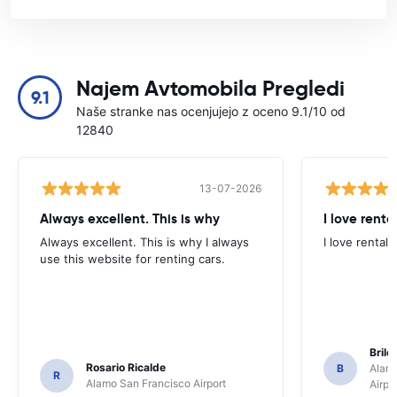
Najem Avtomobila Pregledi
9.1
Naše stranke nas ocenjujejo z oceno 9.1/10 od
12840
13-07-2026
Always excellent. This is why
I love renta
Always excellent. This is why I always
I love rental 
use this website for renting cars.
Brile
Rosario Ricalde
B
Alamo
R
Alamo San Francisco Airport
Airpo