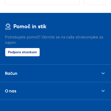
Pomoč in stik
Potrebujete pomoč? Obrnite se na naše strokovnjake za
najem.
Podpora strankam
Račun
O nas