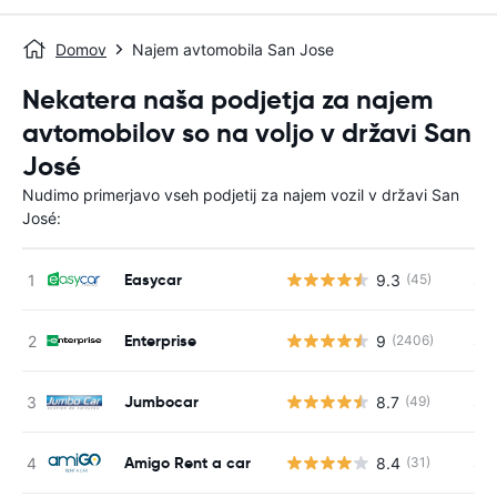
Domov
Najem avtomobila San Jose
Nekatera naša podjetja za najem
avtomobilov so na voljo v državi San
José
Nudimo primerjavo vseh podjetij za najem vozil v državi San
José:
Easycar
9.3
S s
(45)
Enterprise
9
S s
(2406)
Jumbocar
8.7
S s
(49)
Amigo Rent a car
8.4
S s
(31)