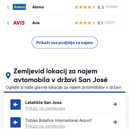
Alamo
8.3
S s
(10695)
Avis
8.1
S s
(7427)
Prikaži vsa podjetja za najem
Zemljevid lokacij za najem
avtomobila v državi San José
Oglejte si naše glavne lokacije za najem avtomobilov v državi
San José
Letališče San Jose
Prikaži na zemljevidu
Tobías Bolaños International Airport
Prikaži na zemljevidu