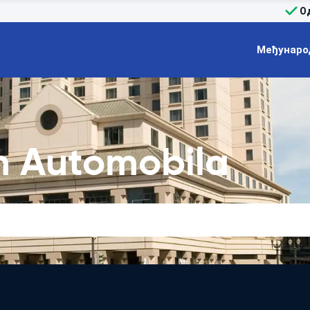
О
Међунаро
m Automobila