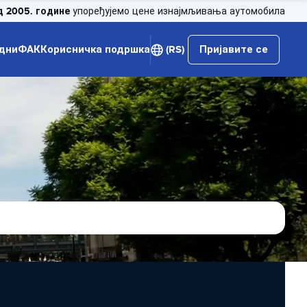
д 2005. године
упоређујемо цене изнајмљивања аутомобила
дни
ФАК
Корисничка подршка
(RS)
Пријавите се