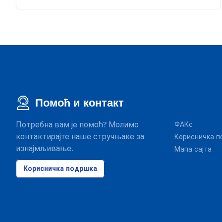
Помоћ и контакт
Потребна вам је помоћ? Молимо
ФАКс
контактирајте наше стручњаке за
Корисничка п
изнајмљивање.
Мапа сајта
Корисничка подршка