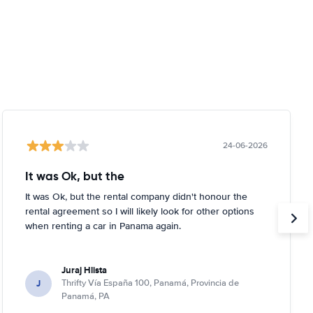
24-06-2026
It was Ok, but the
It was Ok, but the rental company didn't honour the
rental agreement so I will likely look for other options
when renting a car in Panama again.
Juraj Hlista
J
Thrifty Vía España 100, Panamá, Provincia de
Panamá, PA