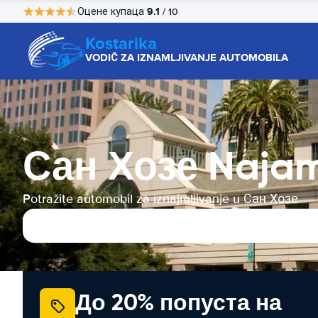
9.1
Оцене купаца
/ 10
Kostarika
VODIČ ZA IZNAMLJIVANJE AUTOMOBILA
Сан Хозе Naja
Potražite automobil za iznajmljivanje u Сан Хозе
До 20% попуста на