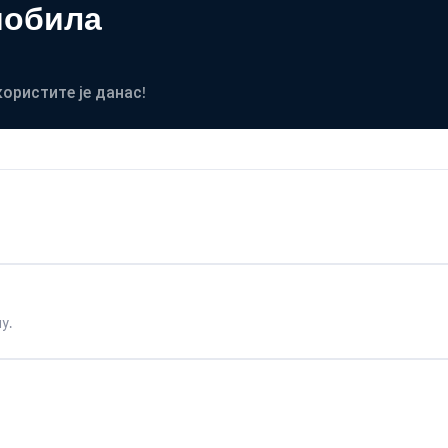
мобила
користите је данас!
у.