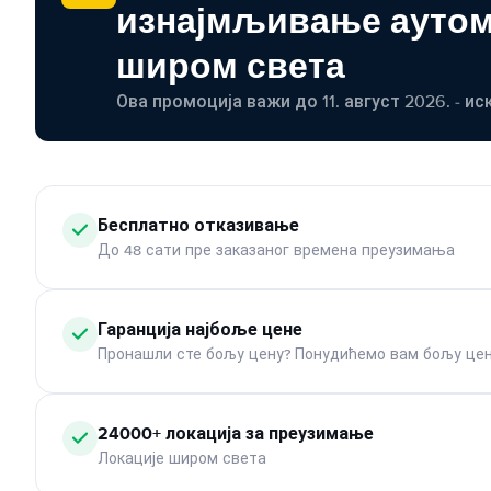
изнајмљивање ауто
широм света
Ова промоција важи до 11. август 2026. - ис
Бесплатно отказивање
До 48 сати пре заказаног времена преузимања
Гаранција најбоље цене
Пронашли сте бољу цену? Понудићемо вам бољу цен
24000+ локација за преузимање
Локације широм света