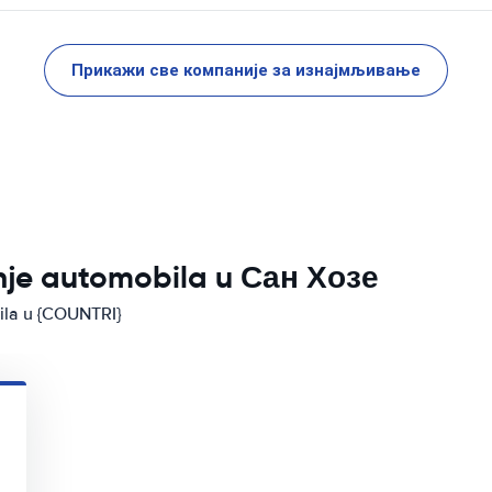
Прикажи све компаније за изнајмљивање
anje automobila u Сан Хозе
bila u {COUNTRI}