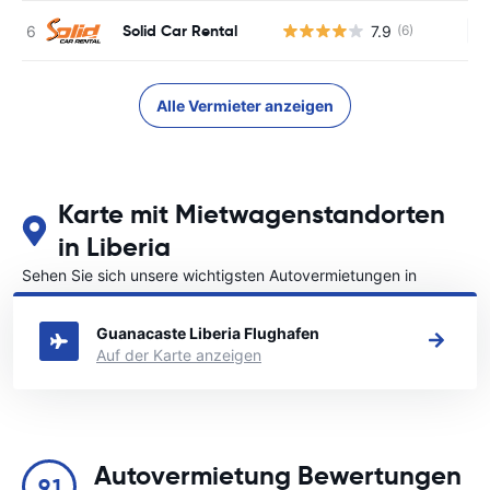
Solid Car Rental
7.9
(6)
Ke
Alle Vermieter anzeigen
Karte mit Mietwagenstandorten
in Liberia
Sehen Sie sich unsere wichtigsten Autovermietungen in
Liberia an
Guanacaste Liberia Flughafen
Auf der Karte anzeigen
Autovermietung Bewertungen
9.1