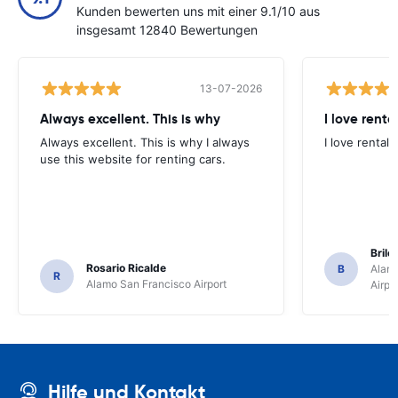
Kunden bewerten uns mit einer 9.1/10 aus
insgesamt 12840 Bewertungen
13-07-2026
Always excellent. This is why
I love renta
Always excellent. This is why I always
I love rental 
use this website for renting cars.
Brile
Rosario Ricalde
B
Alamo
R
Alamo San Francisco Airport
Airpo
Hilfe und Kontakt