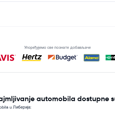
Упоређујемо све познате добављаче
ajmljivanje automobila dostupne 
obila u Либерија: