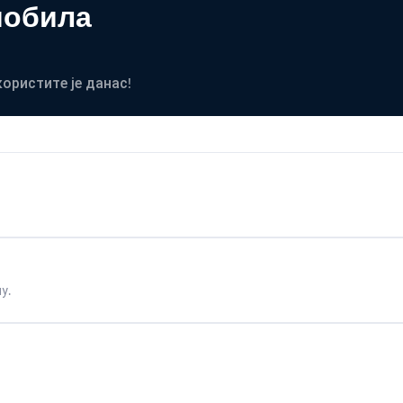
мобила
користите је данас!
у.