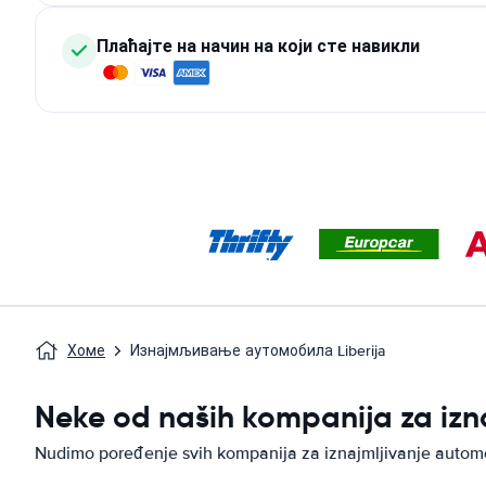
Плаћајте на начин на који сте навикли
Хоме
Изнајмљивање аутомобила Liberija
Neke od naših kompanija za izn
Nudimo poređenje svih kompanija za iznajmljivanje autom