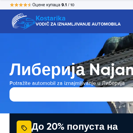
9.1
Оцене купаца
/ 10
Kostarika
VODIČ ZA IZNAMLJIVANJE AUTOMOBILA
Либерија Naja
Potražite automobil za iznajmljivanje u Либерија
До 20% попуста на