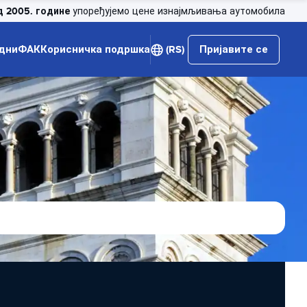
д 2005. године
упоређујемо цене изнајмљивања аутомобила
дни
ФАК
Корисничка подршка
(RS)
Пријавите се