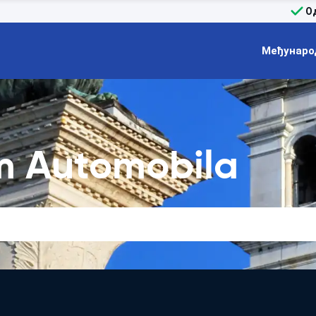
О
Међунаро
m Automobila