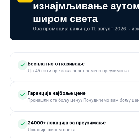
изнајмљивање ауто
широм света
Ова промоција важи до 11. август 2026. - ис
Бесплатно отказивање
До 48 сати пре заказаног времена преузимања
Гаранција најбоље цене
Пронашли сте бољу цену? Понудићемо вам бољу цен
24000+ локација за преузимање
Локације широм света