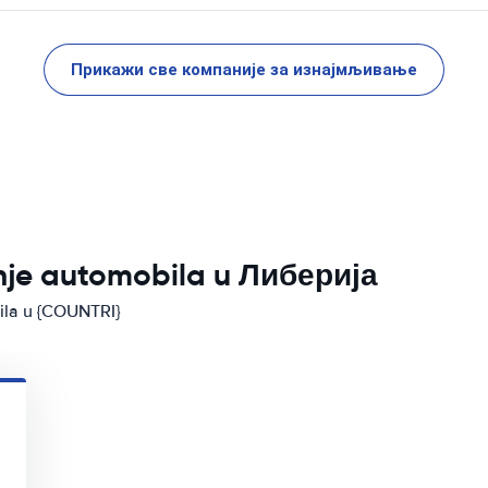
Прикажи све компаније за изнајмљивање
anje automobila u Либерија
bila u {COUNTRI}