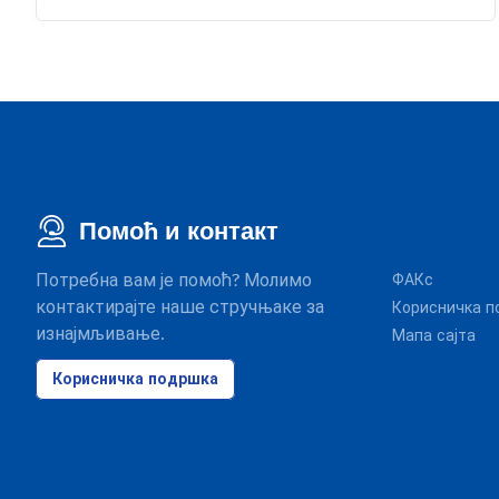
Помоћ и контакт
Потребна вам је помоћ? Молимо
ФАКс
контактирајте наше стручњаке за
Корисничка п
изнајмљивање.
Мапа сајта
Корисничка подршка