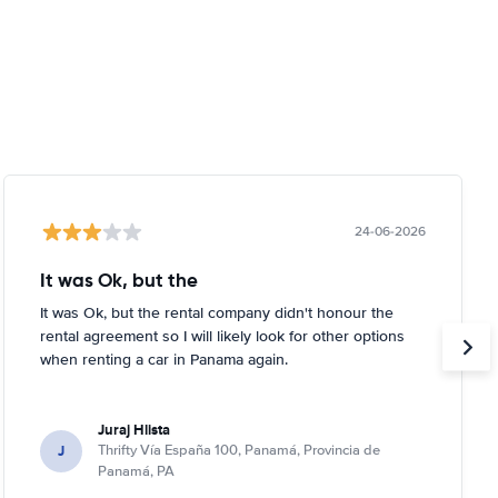
24-06-2026
It was Ok, but the
It was Ok, but the rental company didn't honour the
rental agreement so I will likely look for other options
when renting a car in Panama again.
Juraj Hlista
J
Thrifty Vía España 100, Panamá, Provincia de
Panamá, PA