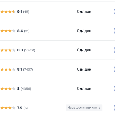
9.1
Од
/ дан
(45)
8.4
Од
/ дан
(31)
8.3
Од
/ дан
(10701)
8.1
Од
/ дан
(7437)
8
Од
/ дан
(4356)
7.9
(6)
Нема доступних стопа