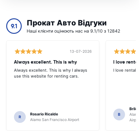
Прокат Авто Відгуки
9.1
Наші клієнти оцінюють нас на 9.1/10 з 12842
13-07-2026
Always excellent. This is why
I love renta
Always excellent. This is why I always
I love rental 
use this website for renting cars.
Brile
Rosario Ricalde
B
Alamo
R
Alamo San Francisco Airport
Airpo