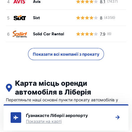
Avis
8.1
(7437)
Sixt
8
(4356)
Solid Car Rental
7.9
(6)
Показати всі компанії з прокату
Карта місць оренди
автомобіля в Ліберія
Перегляньте наші основні пункти прокату автомобілів у
Ліберія
Ґуанакасте Ліберії аеропорту
Показати на карті