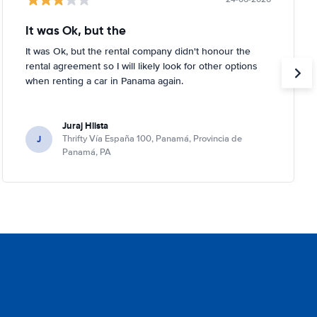
It was Ok, but the
It was Ok, but the rental company didn't honour the
rental agreement so I will likely look for other options
when renting a car in Panama again.
Juraj Hlista
J
Thrifty Vía España 100, Panamá, Provincia de
Panamá, PA