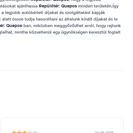
Repülőtér: Quepos
tatásokat ajánlhassa
minden területén.Így
 a legjobb autóbérleti díjakat és szolgáltatást kapják
 alatt össze tudja hasonlítani az általunk kínált díjakat és le
ér: Quepos
-ban, miközben meggyőződhet arról, hogy rajtunk
lalhat, mintha közvetlenül egy ügynökségen keresztül foglalt
24-06-2026