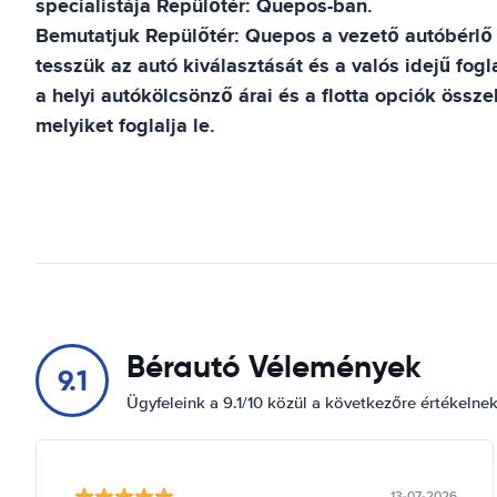
specialistája
Repülőtér: Quepos
-ban.
Bemutatjuk
Repülőtér: Quepos
a vezető autóbérlő 
tesszük az autó kiválasztását és a valós idejű fogl
a helyi autókölcsönző árai és a flotta opciók össz
melyiket foglalja le.
Bérautó Vélemények
9.1
Ügyfeleink a 9.1/10 közül a következőre értékelne
13-07-2026