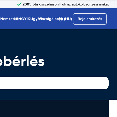
2005 óta
összehasonlítjuk az autókölcsönzési árakat
Nemzetközi
GYIK
Ügyfélszolgálat
(HU)
Bejelentkezés
bérlés