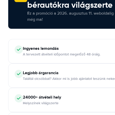
bérautókra világszerte
Ez a promóció a 2026. augusztus 11. weboldalig 
még ma!
Ingyenes lemondás
A tervezett átvételi időpontot megelőző 48 óráig.
Legjobb árgarancia
Találtál olcsóbbat? Akkor mi is jobb ajánlatot teszünk neke
24000+ átvételi hely
Helyszínek világszerte