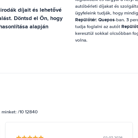
autóbérleti díjakat és szolgál
irodák díjait és lehetővé
ügyfeleink tudják, hogy mindig
alást. Döntsd el Ön, hogy
Repülőtér: Quepos
-ban. 3 perc
ehasonlítása alapján
Repülőt
tudja foglalni az autót
keresztül sokkal olcsóbban fog
volna.
k minket: /10 12840
02-07-2026