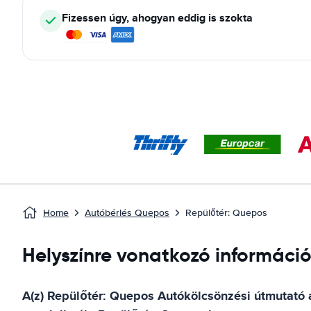
Fizessen úgy, ahogyan eddig is szokta
Home
Autóbérlés Quepos
Repülőtér: Quepos
Helyszínre vonatkozó informác
A(z)
Repülőtér: Quepos
Autókölcsönzési útmutató