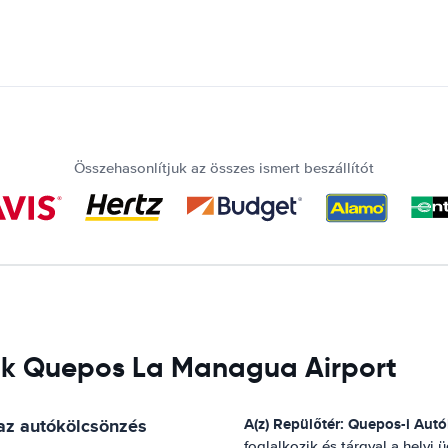
Összehasonlítjuk az összes ismert beszállítót
iók Quepos La Managua Airport
az autókölcsönzés
A(z)
Repülőtér: Quepos
-i Aut
foglalkozik és tárgyal a hely