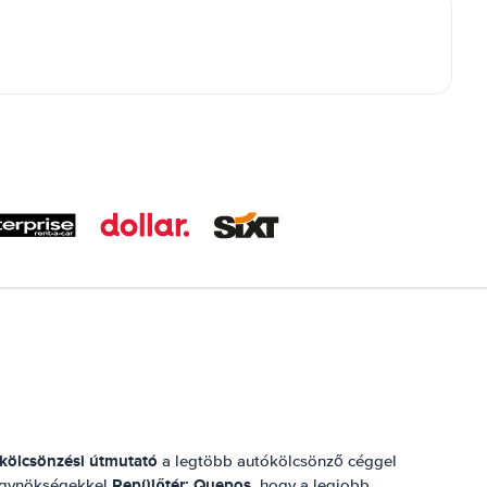
ókölcsönzési útmutató
a legtöbb autókölcsönző céggel
Repülőtér: Quepos
i ügynökségekkel
, hogy a legjobb