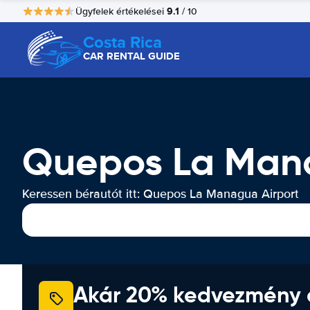
9.1
Ügyfelek értékelései
/ 10
Costa Rica
CAR RENTAL GUIDE
Quepos La Mana
Keressen bérautót itt: Quepos La Managua Airport
Akár 20% kedvezmény 