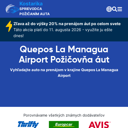
Kostarika
SPRIEVODCA
POŽIČANÍM AUTA
Zľava až do výšky 20% na prenájom áut po celom svete
Táto akcia platí do 11. augusta 2026 - využite ju ešte
dnes!
Quepos La Managua
Airport Požičovňa áut
Vyhľadajte auto na prenájom v krajine Quepos La Managua
Airport
Porovnávame všetkých známych dodávateľov