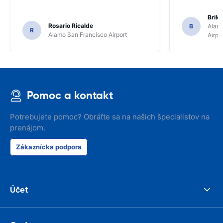
Brile
Rosario Ricalde
B
Alamo
R
Alamo San Francisco Airport
Airpo
Pomoc a kontakt
Potrebujete pomoc? Obráťte sa na našich špecialistov na
prenájom.
Zákaznícka podpora
Účet