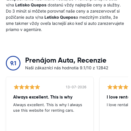
v/na
Letisko Quepos
dostanú vždy najlepšie ceny a služby.
Do 3 minút si môžete porovnať naše ceny a zarezervovať si
požičanie auta v/na
Letisko Quepos
a medzitým zistíte, že
sme takmer vždy oveľa lacnejší ako keď si auto zarezervujete
priamo v agentúre.
Prenájom Auta, Recenzie
9.1
Naši zákazníci nás hodnotia 9.1/10 z 12842
13-07-2026
Always excellent. This is why
I love renta
Always excellent. This is why I always
I love rental 
use this website for renting cars.