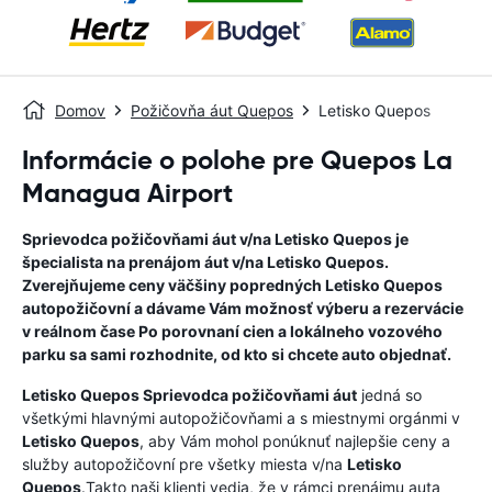
Domov
Požičovňa áut Quepos
Letisko Quepos
Informácie o polohe pre Quepos La
Managua Airport
Sprievodca požičovňami áut v/na
Letisko Quepos
je
špecialista na prenájom áut v/na
Letisko Quepos
.
Zverejňujeme ceny väčšiny popredných
Letisko Quepos
autopožičovní a dávame Vám možnosť výberu a rezervácie
v reálnom čase Po porovnaní cien a lokálneho vozového
parku sa sami rozhodnite, od kto si chcete auto objednať.
Letisko Quepos
Sprievodca požičovňami áut
jedná so
všetkými hlavnými autopožičovňami a s miestnymi orgánmi v
Letisko Quepos
, aby Vám mohol ponúknuť najlepšie ceny a
služby autopožičovní pre všetky miesta v/na
Letisko
Quepos
.Takto naši klienti vedia, že v rámci prenájmu auta