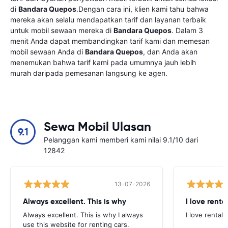
di
Bandara Quepos
.Dengan cara ini, klien kami tahu bahwa
mereka akan selalu mendapatkan tarif dan layanan terbaik
untuk mobil sewaan mereka di
Bandara Quepos
. Dalam 3
menit Anda dapat membandingkan tarif kami dan memesan
mobil sewaan Anda di
Bandara Quepos
, dan Anda akan
menemukan bahwa tarif kami pada umumnya jauh lebih
murah daripada pemesanan langsung ke agen.
Sewa Mobil Ulasan
9.1
Pelanggan kami memberi kami nilai 9.1/10 dari
12842
13-07-2026
Always excellent. This is why
I love renta
Always excellent. This is why I always
I love rental 
use this website for renting cars.