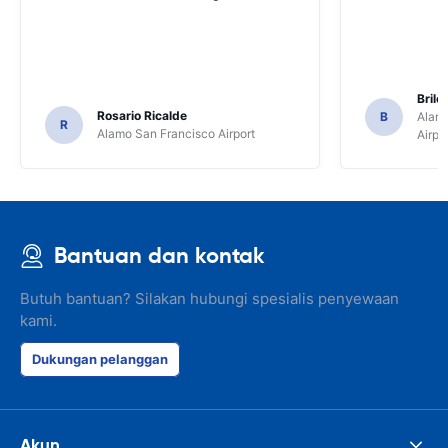
Brile
Rosario Ricalde
B
Alamo
R
Alamo San Francisco Airport
Airpo
Bantuan dan kontak
Butuh bantuan? Silakan hubungi spesialis penyewaan
kami.
Dukungan pelanggan
Akun