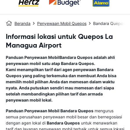
Beranda
Penyewaan Mobil Quepos
Bandara Quepos
Informasi lokasi untuk Quepos La
Managua Airport
Panduan Penyewaan Mobil
Bandara Quepos
adalah ahli
penyewaan mobil satu atap
Bandara Quepos
.
Kami menampilkan tarif dari agen penyewaan
Bandara
Quepos
yang paling terkemuka dan membuat Anda bisa
memilih mobil pilihan Anda dan memesan dalam waktu
nyata. Anda putuskan sendiri mau memesan dari siapa
setelah membandingkan pilihan tarif dan armada
penyewaan mobil lokal.
Panduan Penyewaan Mobil
Bandara Quepos
mengurus
semua perusahaan penyewaan mobil besar dan bernegosiasi
dengan agen lokal di
Bandara Quepos
untuk menawarkan
tarif dan layanan penyewaan mobil terbaik untuk semua lokasi