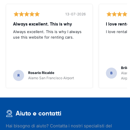
13-07-2026
Always excellent. This is why
I love renta
Always excellent. This is why I always
I love rental 
use this website for renting cars.
Brile
Rosario Ricalde
B
Alamo
R
Alamo San Francisco Airport
Airpo
Aiuto e contatti
Hai bisogno di aiuto? Contatta i nostri specialisti del