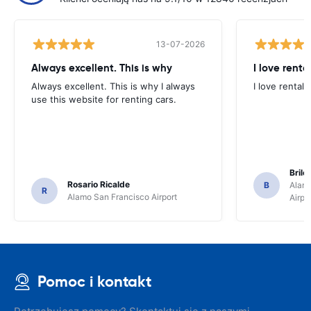
13-07-2026
Always excellent. This is why
I love renta
Always excellent. This is why I always
I love rental 
use this website for renting cars.
Brile
Rosario Ricalde
B
Alamo
R
Alamo San Francisco Airport
Airpo
Pomoc i kontakt