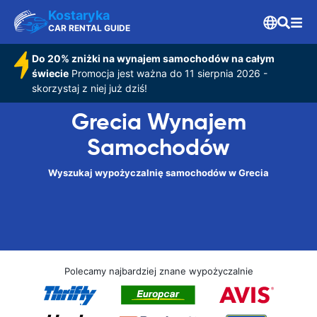
Kostaryka
CAR RENTAL GUIDE
Do 20% zniżki na wynajem samochodów na całym
świecie
Promocja jest ważna do 11 sierpnia 2026 -
skorzystaj z niej już dziś!
Grecia Wynajem
Samochodów
Wyszukaj wypożyczalnię samochodów w Grecia
Polecamy najbardziej znane wypożyczalnie