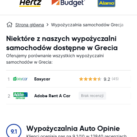
Strona główna
Wypożyczalnia samochodów Grecja
Niektóre z naszych wypożyczalni
samochodów dostępne w Grecia
Oferujemy porównanie wszystkich wypożyczalni
samochodów w Grecia:
Easycar
9.2
(45)
Br
Adobe Rent A Car
Brak recenzji
Br
Wypożyczalnia Auto Opinie
9.1
Klienci oceniają nas na 9.1/10 w 12840 recenzjach