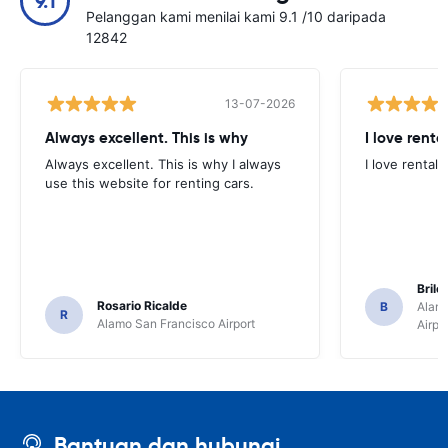
9.1
Pelanggan kami menilai kami 9.1 /10 daripada
12842
13-07-2026
Always excellent. This is why
I love renta
Always excellent. This is why I always
I love rental 
use this website for renting cars.
Brile
Rosario Ricalde
B
Alamo
R
Alamo San Francisco Airport
Airpo
Bantuan dan hubungi