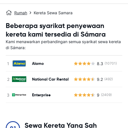
Rumah
Kereta Sewa Samara
Beberapa syarikat penyewaan
kereta kami tersedia di Sámara
Kami menawarkan perbandingan semua syarikat sewa kereta
di Sámara:
Alamo
8.3
(10701)
T
National Car Rental
9.2
(492)
T
Enterprise
9
(2409)
T
Sewa Kereta Yang Sah