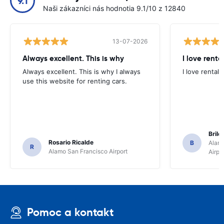
9.1
Naši zákazníci nás hodnotia 9.1/10 z 12840
13-07-2026
Always excellent. This is why
I love renta
Always excellent. This is why I always
I love rental 
use this website for renting cars.
Brile
Rosario Ricalde
B
Alamo
R
Alamo San Francisco Airport
Airpo
Pomoc a kontakt