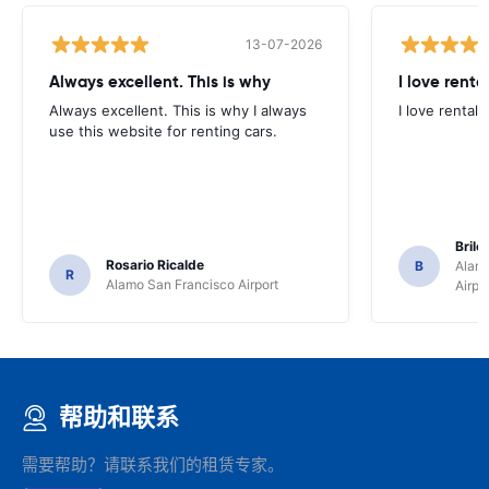
13-07-2026
Always excellent. This is why
I love renta
Always excellent. This is why I always
I love rental 
use this website for renting cars.
Brile
Rosario Ricalde
B
Alamo
R
Alamo San Francisco Airport
Airpo
帮助和联系
需要帮助？请联系我们的租赁专家。